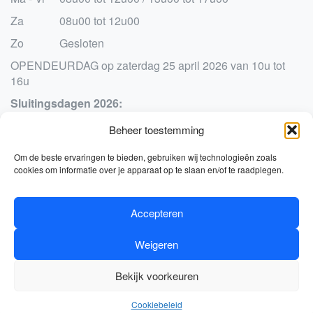
Za
08u00 tot 12u00
Zo
Gesloten
OPENDEURDAG op zaterdag 25 april 2026 van 10u tot
16u
Sluitingsdagen 2026:
Paasmaandag 6 april
Beheer toestemming
Vrijdag 1 en zaterdag 2 mei
Donderdag 14 t.e.m. zaterdag 16 mei
Om de beste ervaringen te bieden, gebruiken wij technologieën zoals
Pinkstermaandag 25 mei
cookies om informatie over je apparaat op te slaan en/of te raadplegen.
Jaarlijks verlof vanaf vrijdag 10 juli om 12u t.e.m. zaterdag
1 augustus
Zaterdag 15 augustus
Accepteren
0
Woensdag 11 november
Kerstverlof vanaf vrijdag 18 december om 12u t.e.m.
Weigeren
zaterdag 2 januari 2027
Bekijk voorkeuren
Cookiebeleid