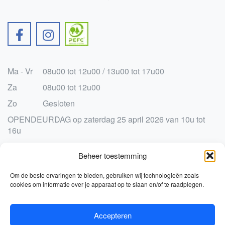
Ma - Vr
08u00 tot 12u00 / 13u00 tot 17u00
Za
08u00 tot 12u00
Zo
Gesloten
OPENDEURDAG op zaterdag 25 april 2026 van 10u tot
16u
Sluitingsdagen 2026:
Beheer toestemming
Paasmaandag 6 april
Vrijdag 1 en zaterdag 2 mei
Om de beste ervaringen te bieden, gebruiken wij technologieën zoals
Donderdag 14 t.e.m. zaterdag 16 mei
cookies om informatie over je apparaat op te slaan en/of te raadplegen.
Pinkstermaandag 25 mei
Jaarlijks verlof vanaf vrijdag 10 juli om 12u t.e.m. zaterdag
1 augustus
Accepteren
0
Zaterdag 15 augustus