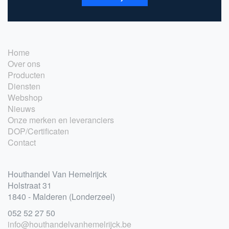
Home
Over ons
Producten
Diensten
Webshop
Nieuws
Onze merken en leveranciers
DOP/Certificaten
Contact
Houthandel Van Hemelrijck
Holstraat 31
1840 - Malderen (Londerzeel)
052 52 27 50
info@houthandelvanhemelrijck.be