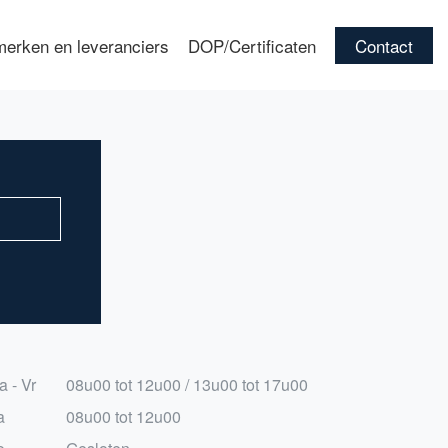
erken en leveranciers
DOP/Certificaten
Contact
a - Vr
08u00 tot 12u00 / 13u00 tot 17u00
a
08u00 tot 12u00