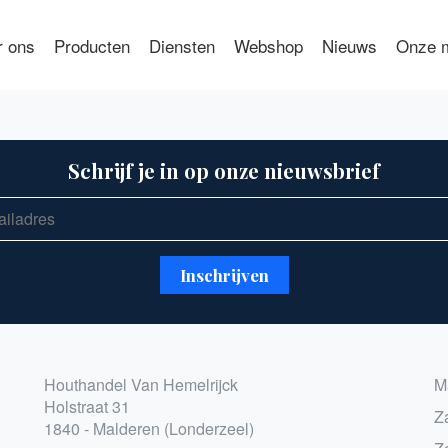
r ons
Producten
Diensten
Webshop
Nieuws
Onze m
Schrijf je in op onze nieuwsbrief
Houthandel Van Hemelrijck
M
Holstraat 31
Z
1840 - Malderen (Londerzeel)