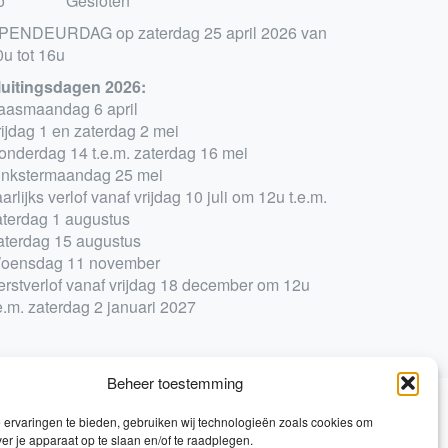
o
Gesloten
PENDEURDAG op zaterdag 25 april 2026 van
0u tot 16u
luitingsdagen 2026:
aasmaandag 6 april
rijdag 1 en zaterdag 2 mei
onderdag 14 t.e.m. zaterdag 16 mei
inkstermaandag 25 mei
arlijks verlof vanaf vrijdag 10 juli om 12u t.e.m.
aterdag 1 augustus
aterdag 15 augustus
oensdag 11 november
erstverlof vanaf vrijdag 18 december om 12u
e.m. zaterdag 2 januari 2027
Beheer toestemming
ervaringen te bieden, gebruiken wij technologieën zoals cookies om
0
ver je apparaat op te slaan en/of te raadplegen.