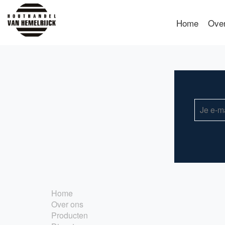
Home
Ove
Home
Over ons
Producten