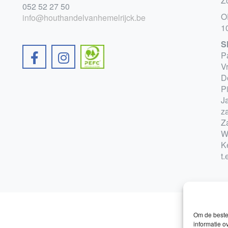
Z
052 52 27 50
O
info@houthandelvanhemelrijck.be
1
S
P
V
D
P
Ja
z
Z
W
K
t.
Om de beste 
informatie o