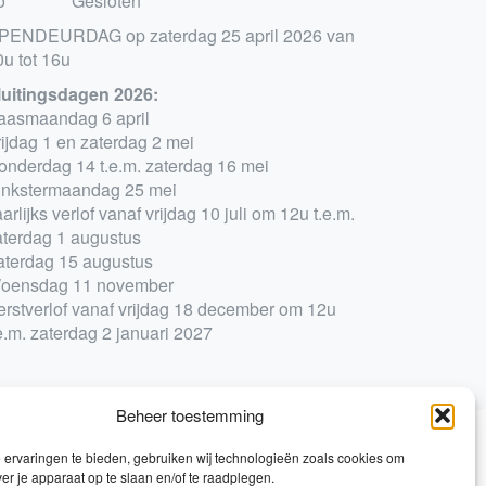
o
Gesloten
PENDEURDAG op zaterdag 25 april 2026 van
0u tot 16u
luitingsdagen 2026:
aasmaandag 6 april
rijdag 1 en zaterdag 2 mei
onderdag 14 t.e.m. zaterdag 16 mei
inkstermaandag 25 mei
arlijks verlof vanaf vrijdag 10 juli om 12u t.e.m.
aterdag 1 augustus
aterdag 15 augustus
oensdag 11 november
erstverlof vanaf vrijdag 18 december om 12u
e.m. zaterdag 2 januari 2027
Beheer toestemming
ervaringen te bieden, gebruiken wij technologieën zoals cookies om
0
ver je apparaat op te slaan en/of te raadplegen.