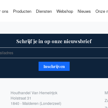
r ons
Producten
Diensten
Webshop
Nieuws
Onze m
Schrijf je in op onze nieuwsbrief
Houthandel Van Hemelrijck
M
Holstraat 31
Z
1840 - Malderen (Londerzeel)