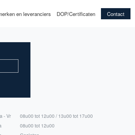
erken en leveranciers
DOP/Certificaten
Contact
a - Vr
08u00 tot 12u00 / 13u00 tot 17u00
a
08u00 tot 12u00