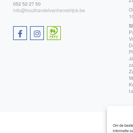
Z
052 52 27 50
O
info@houthandelvanhemelrijck.be
1
S
P
V
D
P
Ja
z
Z
W
K
t.
Om de beste 
informatie o