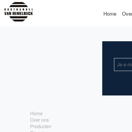
Home
Ove
Home
Over ons
Producten