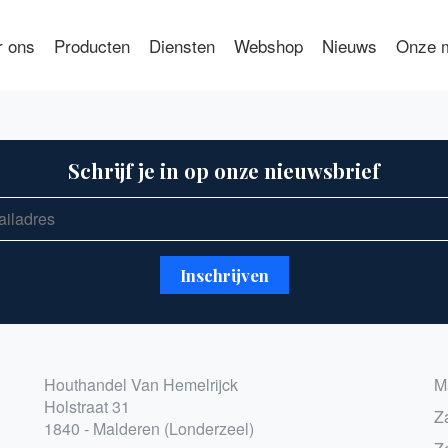
r ons
Producten
Diensten
Webshop
Nieuws
Onze m
Schrijf je in op onze nieuwsbrief
Houthandel Van Hemelrijck
M
Holstraat 31
Z
1840 - Malderen (Londerzeel)