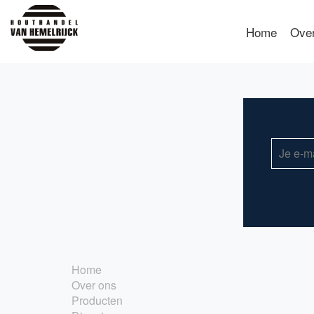
Home
Ove
Home
Over ons
Producten