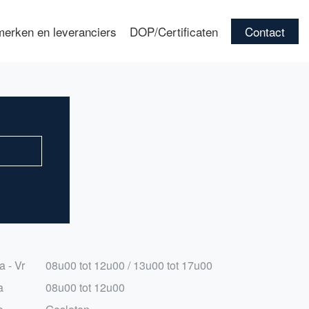
erken en leveranciers
DOP/Certificaten
Contact
a - Vr
08u00 tot 12u00 / 13u00 tot 17u00
a
08u00 tot 12u00