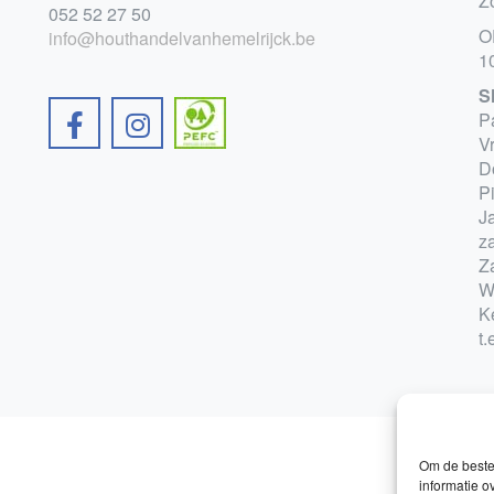
Z
052 52 27 50
O
info@houthandelvanhemelrijck.be
1
S
P
V
D
P
Ja
z
Z
W
K
t.
Om de beste 
informatie o