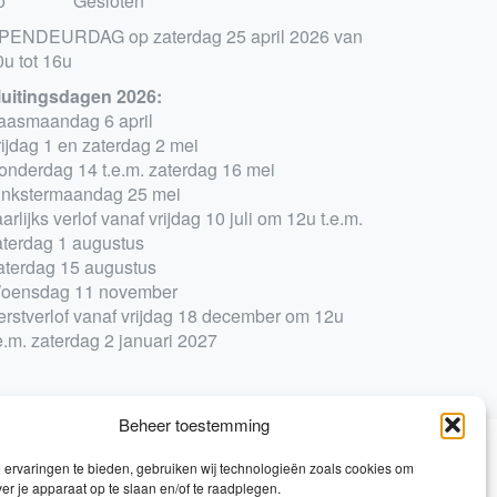
o
Gesloten
PENDEURDAG op zaterdag 25 april 2026 van
0u tot 16u
luitingsdagen 2026:
aasmaandag 6 april
rijdag 1 en zaterdag 2 mei
onderdag 14 t.e.m. zaterdag 16 mei
inkstermaandag 25 mei
arlijks verlof vanaf vrijdag 10 juli om 12u t.e.m.
aterdag 1 augustus
aterdag 15 augustus
oensdag 11 november
erstverlof vanaf vrijdag 18 december om 12u
e.m. zaterdag 2 januari 2027
Beheer toestemming
ervaringen te bieden, gebruiken wij technologieën zoals cookies om
0
ver je apparaat op te slaan en/of te raadplegen.