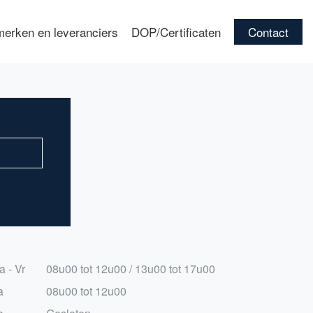
erken en leveranciers
DOP/Certificaten
Contact
a - Vr
08u00 tot 12u00 / 13u00 tot 17u00
a
08u00 tot 12u00