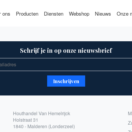
r ons
Producten
Diensten
Webshop
Nieuws
Onze m
Schrijf je in op onze nieuwsbrief
Houthandel Van Hemelrijck
M
Holstraat 31
Z
1840 - Malderen (Londerzeel)