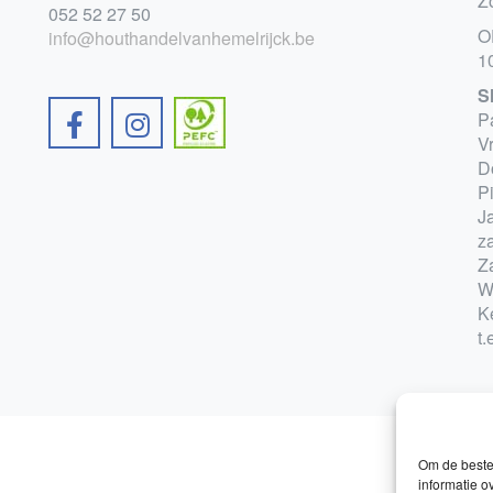
Z
052 52 27 50
O
info@houthandelvanhemelrijck.be
1
S
P
V
D
P
Ja
z
Z
W
K
t.
Om de beste 
informatie o