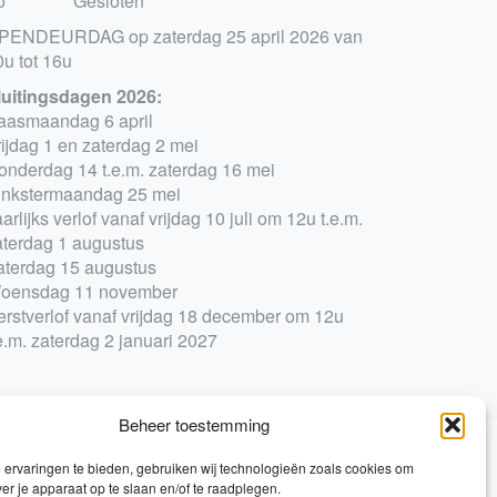
o
Gesloten
PENDEURDAG op zaterdag 25 april 2026 van
0u tot 16u
luitingsdagen 2026:
aasmaandag 6 april
rijdag 1 en zaterdag 2 mei
onderdag 14 t.e.m. zaterdag 16 mei
inkstermaandag 25 mei
arlijks verlof vanaf vrijdag 10 juli om 12u t.e.m.
aterdag 1 augustus
aterdag 15 augustus
oensdag 11 november
erstverlof vanaf vrijdag 18 december om 12u
e.m. zaterdag 2 januari 2027
Beheer toestemming
ervaringen te bieden, gebruiken wij technologieën zoals cookies om
0
ver je apparaat op te slaan en/of te raadplegen.