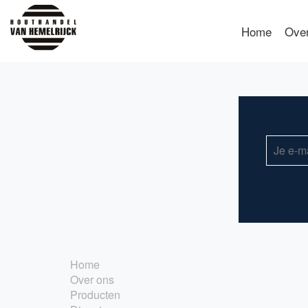
Home
Ove
Home
Over ons
Producten