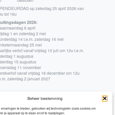
o
Gesloten
PENDEURDAG op zaterdag 25 april 2026 van
0u tot 16u
luitingsdagen 2026:
aasmaandag 6 april
rijdag 1 en zaterdag 2 mei
onderdag 14 t.e.m. zaterdag 16 mei
inkstermaandag 25 mei
arlijks verlof vanaf vrijdag 10 juli om 12u t.e.m.
aterdag 1 augustus
aterdag 15 augustus
oensdag 11 november
erstverlof vanaf vrijdag 18 december om 12u
e.m. zaterdag 2 januari 2027
Beheer toestemming
ervaringen te bieden, gebruiken wij technologieën zoals cookies om
0
ver je apparaat op te slaan en/of te raadplegen.