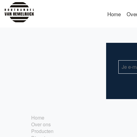
Home
Ove
Home
Over ons
Producten