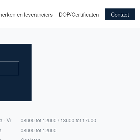
erken en leveranciers
DOP/Certificaten
Contact
a - Vr
08u00 tot 12u00 / 13u00 tot 17u00
a
08u00 tot 12u00