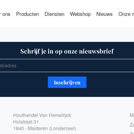
r ons
Producten
Diensten
Webshop
Nieuws
Onze m
Schrijf je in op onze nieuwsbrief
Houthandel Van Hemelrijck
M
Holstraat 31
Z
1840 - Malderen (Londerzeel)