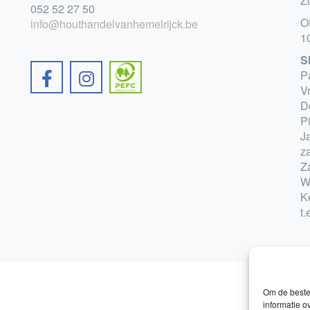
Z
052 52 27 50
O
info@houthandelvanhemelrijck.be
1
S
P
V
D
P
Ja
z
Z
W
K
t.
Om de beste 
informatie o