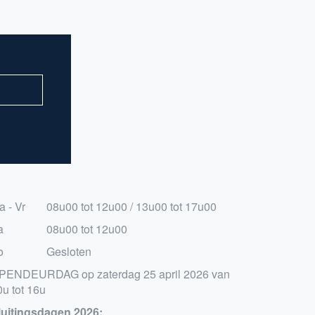
a - Vr
08u00 tot 12u00 / 13u00 tot 17u00
a
08u00 tot 12u00
o
Gesloten
PENDEURDAG op zaterdag 25 april 2026 van
0u tot 16u
luitingsdagen 2026: