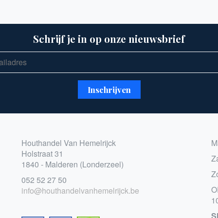
Schrijf je in op onze nieuwsbrief
Houthandel Van Hemelrijck
M
Holstraat 31
Z
1840 - Malderen (Londerzeel)
Z
052 52 27 50
O
info@houthandelvanhemelrijck.be
1
S