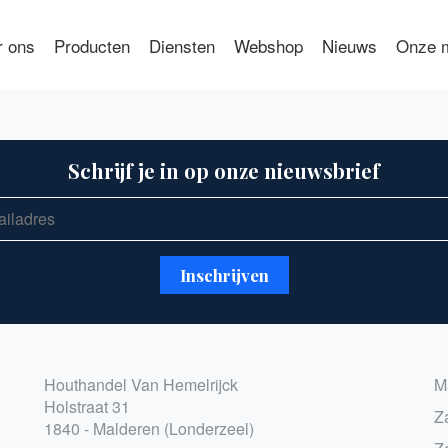
r ons
Producten
Diensten
Webshop
Nieuws
Onze m
Schrijf je in op onze nieuwsbrief
Houthandel Van Hemelrijck
M
Holstraat 31
Z
1840 - Malderen (Londerzeel)