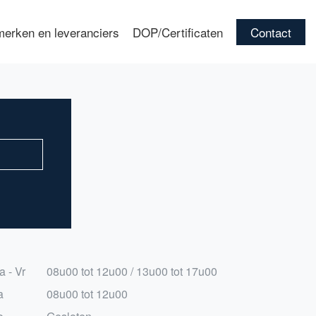
erken en leveranciers
DOP/Certificaten
Contact
a - Vr
08u00 tot 12u00 / 13u00 tot 17u00
a
08u00 tot 12u00