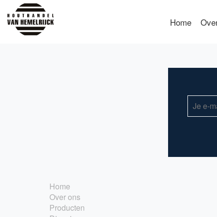
Home
Ove
Home
Over ons
Producten