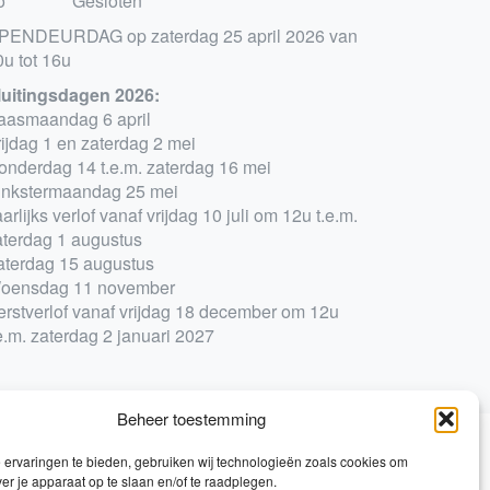
o
Gesloten
PENDEURDAG op zaterdag 25 april 2026 van
0u tot 16u
luitingsdagen 2026:
aasmaandag 6 april
rijdag 1 en zaterdag 2 mei
onderdag 14 t.e.m. zaterdag 16 mei
inkstermaandag 25 mei
arlijks verlof vanaf vrijdag 10 juli om 12u t.e.m.
aterdag 1 augustus
aterdag 15 augustus
oensdag 11 november
erstverlof vanaf vrijdag 18 december om 12u
e.m. zaterdag 2 januari 2027
Beheer toestemming
ervaringen te bieden, gebruiken wij technologieën zoals cookies om
0
ver je apparaat op te slaan en/of te raadplegen.